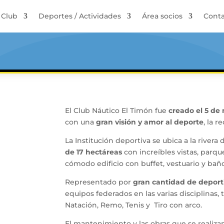
Club
Deportes / Actividades
Área socios
Conta
El Club Náutico El Timón fue
creado el 5 de
con una
gran visión y amor al deporte
, la r
La Institución deportiva se ubica a la rivera 
de 17 hectáreas
con increíbles vistas, parqu
cómodo edificio con buffet, vestuario y baños
Representado por
gran cantidad de deport
equipos federados en las varias disciplinas,
Natación, Remo, Tenis y Tiro con arco.
El mantenimiento y las obras que se realiz