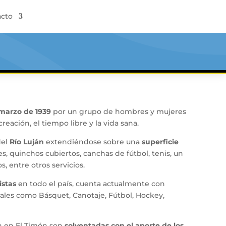
cto
 marzo de 1939
por un grupo de hombres y mujeres
ecreación, el tiempo libre y la vida sana.
del
Río Luján
extendiéndose sobre una
superficie
es, quinchos cubiertos, canchas de fútbol, tenis, un
, entre otros servicios.
istas
en todo el país, cuenta actualmente con
 tales como Básquet, Canotaje, Fútbol, Hockey,
an en El Timón son
solventadas con el aporte de los